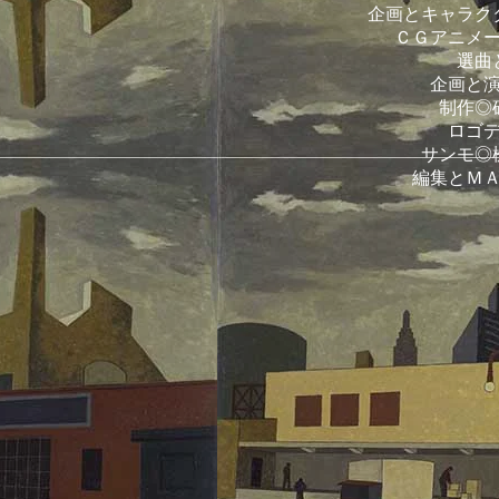
企画とキャラク
ＣＧアニメ
選曲
企画と
制作◎
ロゴ
サンモ◎
編集とＭ