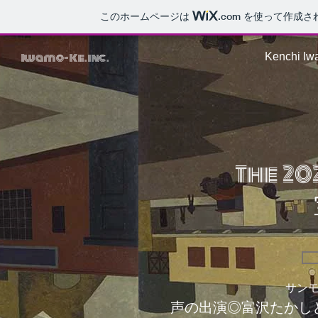
このホームページは
.com
を使って作成さ
Iwamo-Ke.inc.
Kenchi Iwa
The 2
サン
声の出演◎富沢たかし