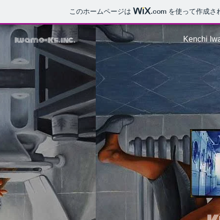
このホームページは
.com
を使って作成さ
Iwamo-Ke.inc.
Kenchi Iwa