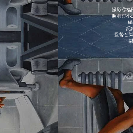
撮影◎福
照明◎小
編
記
監督と