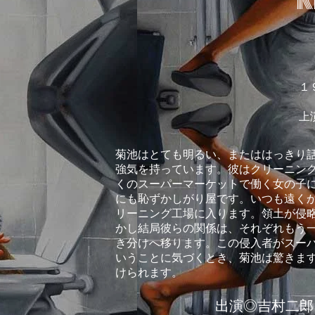
K
１
上
菊池はとても明るい、またははっきり
強気を持っています。彼はクリーニン
くのスーパーマーケットで働く女の子
にも恥ずかしがり屋です。いつも遠くか
リーニング工場に入ります。領土が侵
かし結局彼らの関係は、それぞれもう
き分けへ移ります。この侵入者がスー
いうことに気づくとき、菊池は驚きま
けられます。
出演◎吉村二郎