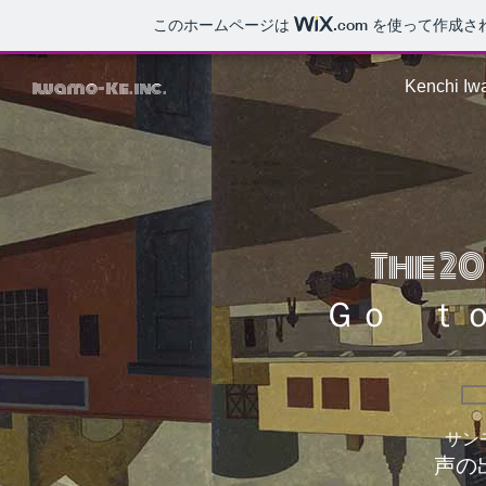
このホームページは
.com
を使って作成さ
Iwamo-Ke.inc.
Kenchi Iwa
The 2
Ｇｏ ｔ
サン
声の