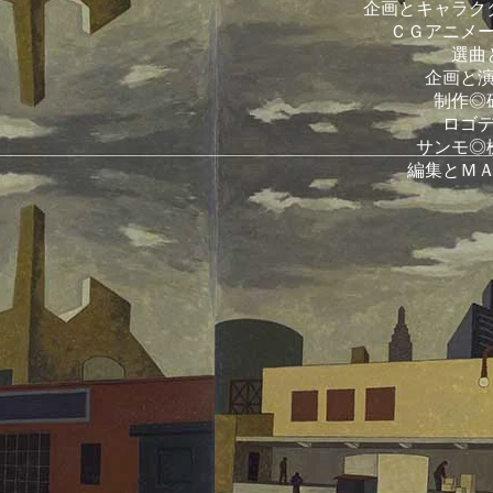
企画とキャラク
ＣＧアニメ
選曲
企画と
制作◎
ロゴ
サンモ◎
編集とＭ