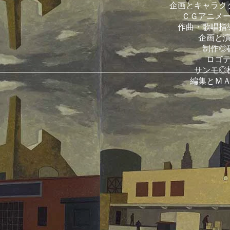
企画とキャラク
ＣＧアニメ
作曲・歌唱指
企画と
制作◎
ロゴ
サンモ◎
編集とＭ