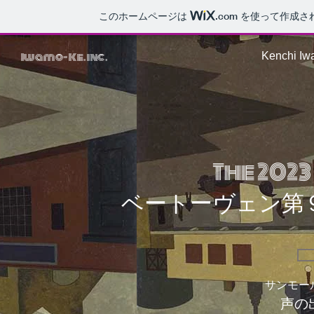
このホームページは
.com
を使って作成さ
Iwamo-Ke.inc.
Kenchi Iwa
The 202
ベートーヴェン第
サンモー
声の