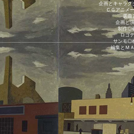
企画とキャラク
ＣＧアニメ
選曲
企画と
制作◎
ロゴ
サンモ◎
編集とＭ